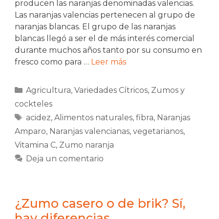
producen las naranjas denominadas valencias.
Las naranjas valencias pertenecen al grupo de
naranjas blancas. El grupo de las naranjas
blancas llegó a ser el de más interés comercial
durante muchos años tanto por su consumo en
fresco como para …
Leer más
Categorías
Agricultura
,
Variedades Cítricos
,
Zumos y
cockteles
Etiquetas
acidez
,
Alimentos naturales
,
fibra
,
Naranjas
Amparo
,
Naranjas valencianas
,
vegetarianos
,
Vitamina C
,
Zumo naranja
Deja un comentario
¿Zumo casero o de brik? Sí,
hay diferencias