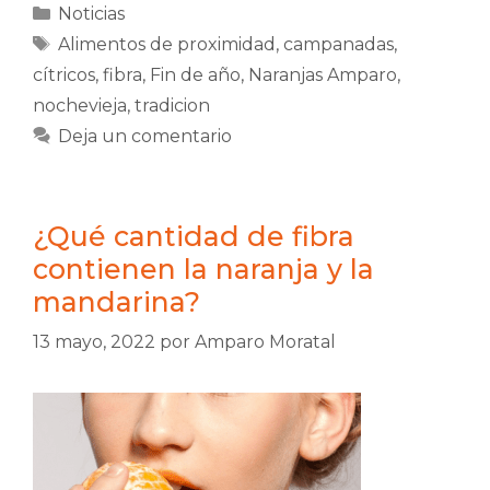
Categorías
Noticias
Etiquetas
Alimentos de proximidad
,
campanadas
,
cítricos
,
fibra
,
Fin de año
,
Naranjas Amparo
,
nochevieja
,
tradicion
Deja un comentario
¿Qué cantidad de fibra
contienen la naranja y la
mandarina?
13 mayo, 2022
por
Amparo Moratal