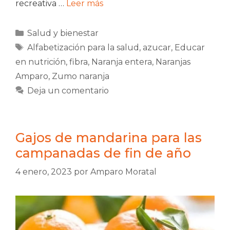
recreativa …
Leer más
Categorías
Salud y bienestar
Etiquetas
Alfabetización para la salud
,
azucar
,
Educar
en nutrición
,
fibra
,
Naranja entera
,
Naranjas
Amparo
,
Zumo naranja
Deja un comentario
Gajos de mandarina para las
campanadas de fin de año
4 enero, 2023
por
Amparo Moratal