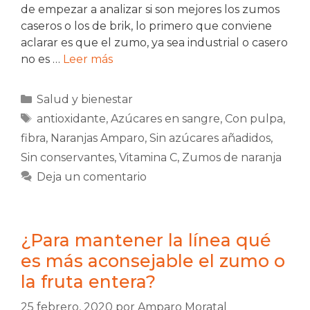
de empezar a analizar si son mejores los zumos
caseros o los de brik, lo primero que conviene
aclarar es que el zumo, ya sea industrial o casero
no es …
Leer más
Categorías
Salud y bienestar
Etiquetas
antioxidante
,
Azúcares en sangre
,
Con pulpa
,
fibra
,
Naranjas Amparo
,
Sin azúcares añadidos
,
Sin conservantes
,
Vitamina C
,
Zumos de naranja
Deja un comentario
¿Para mantener la línea qué
es más aconsejable el zumo o
la fruta entera?
25 febrero, 2020
por
Amparo Moratal