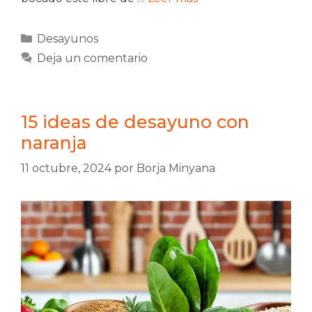
Categorías
Desayunos
Deja un comentario
15 ideas de desayuno con
naranja
11 octubre, 2024
por
Borja Minyana