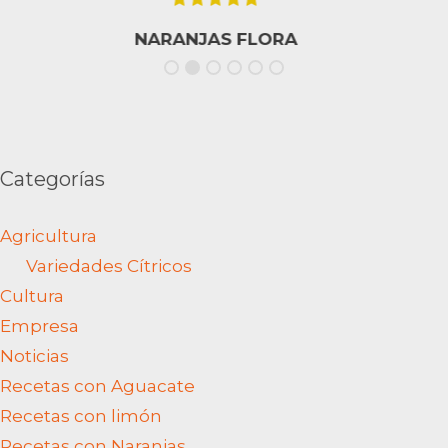
en cuanto al trato y profesionalidad, así
como la calidad del producto recibido, ha
superado mis expectativas, 100%
recomendable. (Translated by Google) I
came to this online store through a friend's
recommendation and placed my first order
for oranges, avocados, and lemons. I have to
say that the experience in terms of service
and professionalism, as well as the quality of
the product received, has exceeded my
expectations. 100% recommended.
Dámaso Curto
Categorías