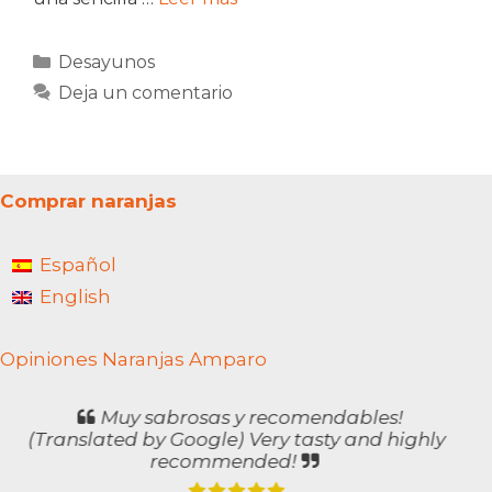
Categorías
Desayunos
Deja un comentario
Comprar naranjas
Español
English
Opiniones Naranjas Amparo
Llegué a esta tienda online por la
recomendación de un amigo e hice mi
primer pedido de naranjas, aguacates y
limones, y tengo que decir que la experiencia