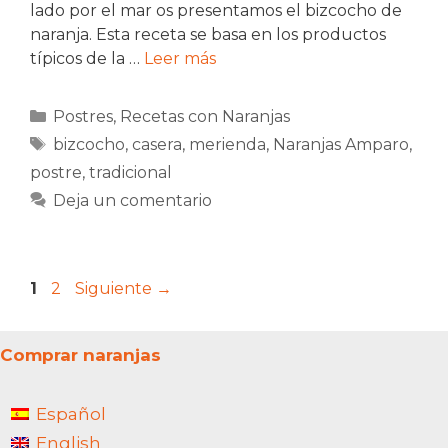
lado por el mar os presentamos el bizcocho de
naranja. Esta receta se basa en los productos
típicos de la …
Leer más
Categorías
Postres
,
Recetas con Naranjas
Etiquetas
bizcocho
,
casera
,
merienda
,
Naranjas Amparo
,
postre
,
tradicional
Deja un comentario
Página
Página
1
2
Siguiente
→
Comprar naranjas
Español
English