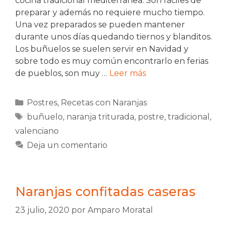
cocina tradicional mediterránea. Son fáciles de
preparar y además no requiere mucho tiempo.
Una vez preparados se pueden mantener
durante unos días quedando tiernos y blanditos.
Los buñuelos se suelen servir en Navidad y
sobre todo es muy común encontrarlo en ferias
de pueblos, son muy …
Leer más
Categorías
Postres
,
Recetas con Naranjas
Etiquetas
buñuelo
,
naranja triturada
,
postre
,
tradicional
,
valenciano
Deja un comentario
Naranjas confitadas caseras
23 julio, 2020
por
Amparo Moratal