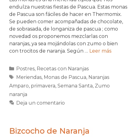
endulza nuestras fiestas de Pascua. Estas monas
de Pascua son fáciles de hacer en Thermomix.
Se pueden comer acompañadas de chocolate,
de sobrasada, de longaniza de pascua ; como
novedad os proponemos mezclarlas con
naranjas, ya sea mojándolas con zumo o bien
con trocitos de naranja. Según …
Leer más
Categorías
Postres
,
Recetas con Naranjas
Etiquetas
Meriendas
,
Monas de Pascua
,
Naranjas
Amparo
,
primavera
,
Semana Santa
,
Zumo
naranja
Deja un comentario
Bizcocho de Naranja