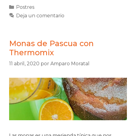
Categorías
Postres
Deja un comentario
Monas de Pascua con
Thermomix
11 abril, 2020
por
Amparo Moratal
Las monas es una merienda típica que nos