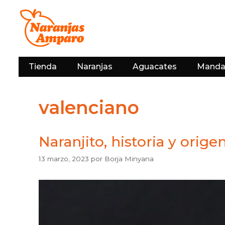
Saltar
al
contenido
Tienda
Naranjas
Aguacates
Manda
valenciano
Naranjito, historia y orig
13 marzo, 2023
por
Borja Minyana