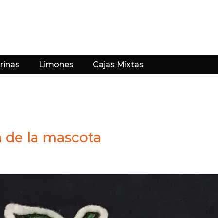
rinas
Limones
Cajas Mixtas
en de la mascota