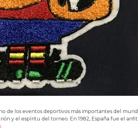
uno de los eventos deportivos más importantes del mund
trión y el espíritu del torneo. En 1982, España fue el anf
s