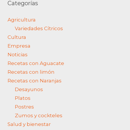
Categorías
Agricultura
Variedades Cítricos
Cultura
Empresa
Noticias
Muy rápido y muy buenas!
Recetas con Aguacate
(Translated by Google) Very fast and
e
very good!
Recetas con limón
Recetas con Naranjas
Desayunos
David Moreno
Platos
Postres
Zumos y cockteles
Salud y bienestar