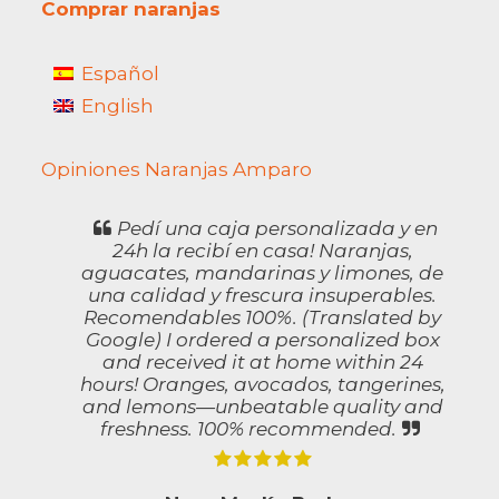
Comprar naranjas
Español
English
Opiniones Naranjas Amparo
Compramos aguacates hace una
Semana y repetimos otra vez, con los
e
naranjitos se ahorra, muchas gracias !!
(Translated by Google) We bought
avocados a week ago and we're
buying them again; the little oranges
save you money, thank you so much!!
,
d
Jose Estruch