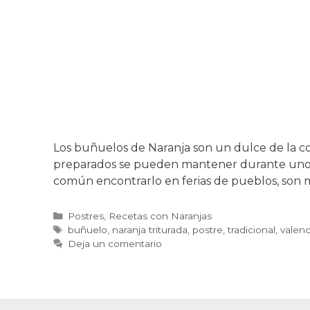
Los buñuelos de Naranja son un dulce de la co
preparados se pueden mantener durante unos d
común encontrarlo en ferias de pueblos, son
Categorías
Postres
,
Recetas con Naranjas
Etiquetas
buñuelo
,
naranja triturada
,
postre
,
tradicional
,
valen
Deja un comentario