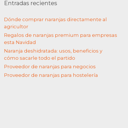
Entradas recientes
Dónde comprar naranjas directamente al
agricultor
Regalos de naranjas premium para empresas
esta Navidad
Naranja deshidratada: usos, beneficios y
cómo sacarle todo el partido
Naranjas exquisitas y trato
Bue
xcelente! (Translated by Google)
(Translat
Proveedor de naranjas para negocios
Delicious oranges and excellent
Proveedor de naranjas para hostelería
service!
Vincenzo Digregorio