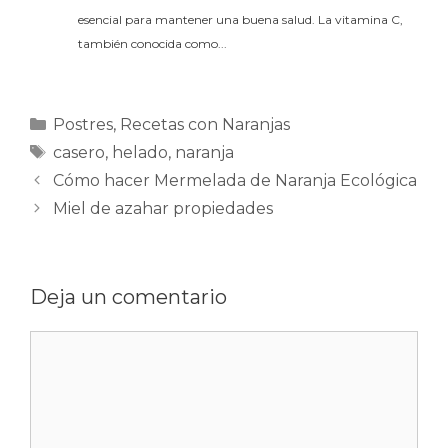
esencial para mantener una buena salud. La vitamina C,
también conocida como...
Categorías
Postres
,
Recetas con Naranjas
Etiquetas
casero
,
helado
,
naranja
Cómo hacer Mermelada de Naranja Ecológica
Miel de azahar propiedades
Deja un comentario
Comentario