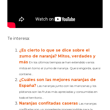
Te interesa:
¿Es cierto lo que se dice sobre el
zumo de naranja? Mitos, verdades y
más
En los últimos tiempos se han extendido varios
mitos en torno al zumo de naranja. Que si engorda, que si
contiene...
¿Cuáles son las mejores naranjas de
España?
Las naranjas junto con las manzanas y los
plátanos son las frutas más apreciadas y consumidas en
todo el territorio...
Naranjas confitadas caseras
Las naranjas
confitadas son un ingrediente imprescindible para la