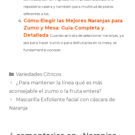
repostería casera y también para multitud de platos
diferentes a los...
Cómo Elegir las Mejores Naranjas para
Zumo y Mesa: Guía Completa y
Detallada
Cuando se trata de seleccionar naranjas, ya
sea para hacer zumo o para disfrutarlas en la mesa, es
fundamental conocer...
Categorías
Variedades Cítricos
¿Para mantener la línea qué es más
aconsejable el zumo o la fruta entera?
Mascarilla Exfoliante facial con cáscara de
Naranja