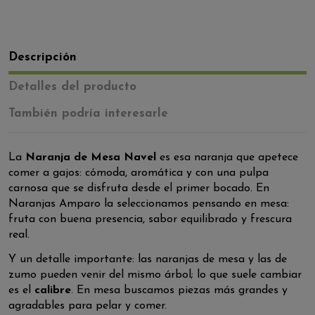
Descripción
Detalles del producto
También podría interesarle
La
Naranja de Mesa Navel
es esa naranja que apetece
comer a gajos: cómoda, aromática y con una pulpa
carnosa que se disfruta desde el primer bocado. En
Naranjas Amparo la seleccionamos pensando en mesa:
fruta con buena presencia, sabor equilibrado y frescura
real.
Y un detalle importante: las naranjas de mesa y las de
zumo pueden venir del mismo árbol; lo que suele cambiar
es el
calibre
. En mesa buscamos piezas más grandes y
agradables para pelar y comer.