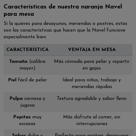
Características de nuestra naranja Navel
para mesa
Si la quieres para desayunos, meriendas o postres, estas
son las características que hacen que la Navel funcione
especialmente bien.
CARACTERÍSTICA
VENTAJA EN MESA
Tamaño
(calibre
Más cómoda para pelar y repartir
mayor)
en gajos
Piel
fácil de pelar
Ideal para niños, trabajo y
meriendas rápidas
Pulpa
carnosa y
Textura agradable y sabor lleno
jugosa
Pepitas
muy
Más disfrute al comer, sin
escasas
interrupciones
Sabor
dulce y
Perfecta para postres, desayunos