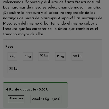
valencianas. Saborea y disfruta de fruta fresca natural.
Las naranjas de mesa se seleccionan de mayor tamaño.
¡Descubre la frescura y el sabor incomparable de las
naranjas de mesa de Naranjas Amparo! Las naranjas de
Mesa son del mismo árbol teniendo el mismo sabor y
frescura que las caracteriza, lo único que cambia es el
tamaño mayor de ellas.
Peso
10 kg
3 kg
6 kg
15 kg
20 kg
30 kg
+1 Kg de aguacate · 5,85€
Ahora no
Añadir 1 Kg · 5,85€