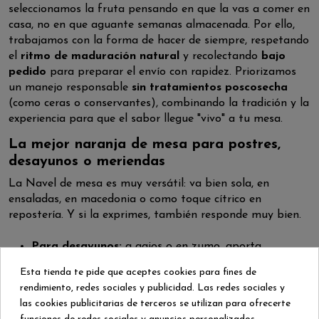
seleccionamos la fruta pensando en que la vas a comer en
casa, no en que aguante semanas almacenada. Por ello,
trabajamos con la forma de hacer de siempre, respetando
el
ritmo de maduración natural
y recolectando
bajo
pedido
para preparar el envío con rapidez. Priorizamos
un manejo responsable
sin tratamientos poscosecha
(como ceras o conservantes), combinando la tradición y la
experiencia para que el sabor llegue "vivo" a tu mesa.
La mejor naranja de mesa para postres,
desayunos o meriendas
La Navel de mesa es muy versátil: va bien sola, en
ensaladas, en macedonia o como toque cítrico en
repostería. Y si la exprimes, también responde muy bien.
Para desayunos:
a gajos o en zumo, aporta
frescura y un sabor equilibrado.
Esta tienda te pide que aceptes cookies para fines de
Para postres:
combina genial con chocolate, yogur,
rendimiento, redes sociales y publicidad. Las redes sociales y
bizcochos, tartas o ensaladas de fruta.
las cookies publicitarias de terceros se utilizan para ofrecerte
Para meriendas:
un snack natural, cómodo de pelar