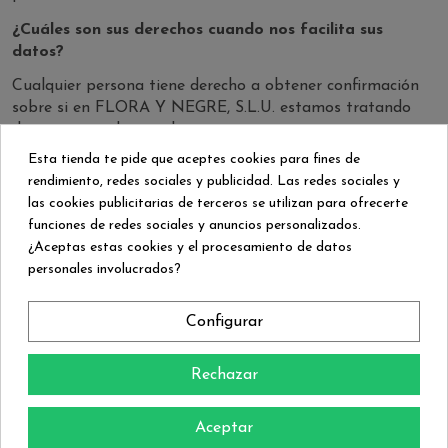
¿Cuáles son sus derechos cuando nos facilita sus
datos?
Cualquier persona tiene derecho a obtener confirmación
sobre si en FLORA Y NEGRE, S.L.U. estamos tratando
datos personales que les conciernan, o no.
Esta tienda te pide que aceptes cookies para fines de
Las personas interesadas tienen derecho a acceder a sus
rendimiento, redes sociales y publicidad. Las redes sociales y
datos personales, así como a solicitar la rectificación de
las cookies publicitarias de terceros se utilizan para ofrecerte
los datos inexactos o, en su caso, solicitar su supresión
funciones de redes sociales y anuncios personalizados.
cuando, entre otros motivos, los datos ya no sea
¿Aceptas estas cookies y el procesamiento de datos
necesarios para los fines que fueron recogidos.
personales involucrados?
En determinadas circunstancias, los interesados podrán
solicitar la limitación del tratamiento de sus datos, en
Configurar
cuyo caso únicamente los conservaremos para el ejercicio
o la defensa de reclamaciones.
Rechazar
En determinadas circunstancias y por motivos
relacionados con su situación particular, los interesados
Aceptar
podrán oponerse al tratamiento de sus datos. En este