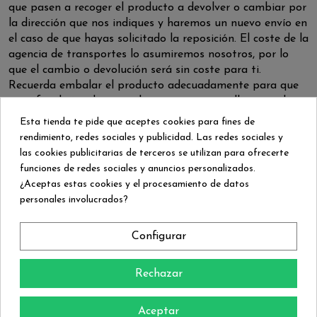
que pasen a recoger el producto a devolver o cambiar por
la dirección que nos indiques y haremos un nuevo envío en
el caso de que hayas solicitado la reposición. El coste de la
agencia de transportes lo asumiremos nosotros, por lo
que el cambio o devolución será sin coste para ti.
Recuerda embalar el producto adecuadamente para que
no sufra daños durante el transporte y nos llegue en buen
estado.
Esta tienda te pide que aceptes cookies para fines de
rendimiento, redes sociales y publicidad. Las redes sociales y
En el supuesto de que elijas la devolución del importe del
las cookies publicitarias de terceros se utilizan para ofrecerte
producto, se devolverá el importe íntegro del producto,
funciones de redes sociales y anuncios personalizados.
incluyendo los gastos de envío. La devolución se realizará
¿Aceptas estas cookies y el procesamiento de datos
en la misma tarjeta o cuenta de PayPal en la que se pagó
personales involucrados?
el pedido, en el caso de que se pagases mediante
transferencia, Bizum o contra reembolso, se te solicitará
el n.º de cuenta e IBAN para poder hacerte el abono.
Configurar
En caso en que la agencia de transporte le entregue el
Rechazar
producto llegue en mal estado o la caja deteriorada
tiene derecho a rechazarla indicando en el albarán de
la agencia de transporte el motivo del rechazo y
Aceptar