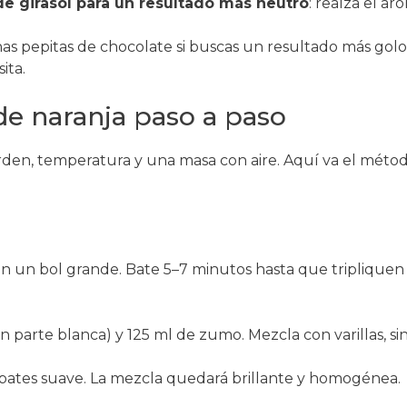
de girasol para un resultado más neutro
: realza el a
as pepitas de chocolate si buscas un resultado más gol
ita.
e naranja paso a paso
en, temperatura y una masa con aire. Aquí va el método 
en un bol grande. Bate 5–7 minutos hasta que tripliquen
sin parte blanca) y 125 ml de zumo. Mezcla con varillas, sin
s bates suave. La mezcla quedará brillante y homogénea.