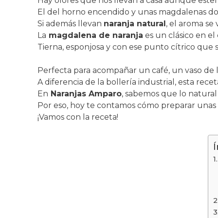
Hay olores que nos llevan a casa aunque estem
El del horno encendido y unas magdalenas dor
Si además llevan
naranja natural
, el aroma se
La
magdalena de naranja
es un clásico en e
Tierna, esponjosa y con ese punto cítrico que 
Perfecta para acompañar un café, un vaso de l
A diferencia de la bollería industrial, esta rec
En
Naranjas Amparo
, sabemos que lo natural 
Por eso, hoy te contamos cómo preparar unas a
¡Vamos con la receta!