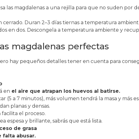
sa las magdalenas a una rejilla para que no suden por d
en cerrado. Duran 2–3 días tiernas a temperatura ambiente
dos en dos. Descongela a temperatura ambiente y recup
nas magdalenas perfectas
, pero hay pequeños detalles tener en cuenta para conse
o
á en
el aire que atrapan los huevos al batirse.
ar (5 a 7 minutos), más volumen tendrá la masa y más esp
edan planas y densas.
a
facilita el proceso.
 espesa y brillante, sabrás que está lista.
xceso de grasa
 falta abusar.