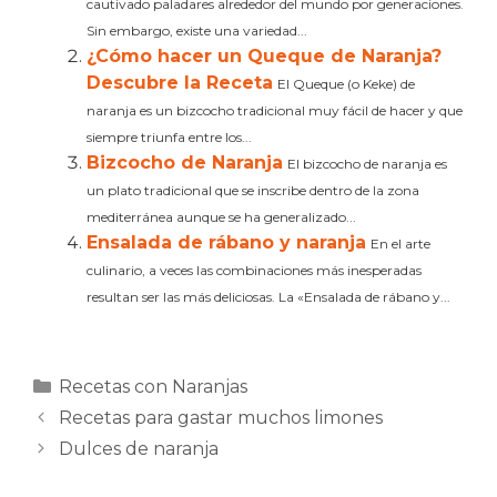
cautivado paladares alrededor del mundo por generaciones.
Sin embargo, existe una variedad...
¿Cómo hacer un Queque de Naranja?
Descubre la Receta
El Queque (o Keke) de
naranja es un bizcocho tradicional muy fácil de hacer y que
siempre triunfa entre los...
Bizcocho de Naranja
El bizcocho de naranja es
un plato tradicional que se inscribe dentro de la zona
mediterránea aunque se ha generalizado...
Ensalada de rábano y naranja
En el arte
culinario, a veces las combinaciones más inesperadas
resultan ser las más deliciosas. La «Ensalada de rábano y...
Categorías
Recetas con Naranjas
Recetas para gastar muchos limones
Dulces de naranja