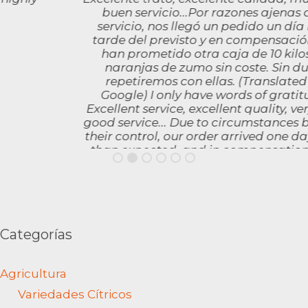
buen servicio...Por razones ajenas a su
servicio, nos llegó un pedido un día más
tarde del previsto y en compensación nos
han prometido otra caja de 10 kilos de
naranjas de zumo sin coste. Sin duda
repetiremos con ellas. (Translated by
Google) I only have words of gratitude.
Excellent service, excellent quality, very, very
good service... Due to circumstances beyond
their control, our order arrived one day later
than expected, and in compensation, they
promised us another 10-kilo box of juice
oranges free of charge. We will definitely
order from them again.
Aitor Larrea