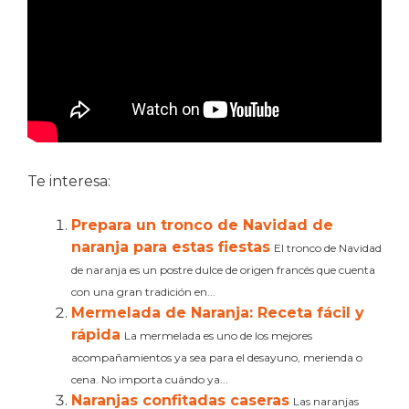
Te interesa:
Prepara un tronco de Navidad de
naranja para estas fiestas
El tronco de Navidad
de naranja es un postre dulce de origen francés que cuenta
con una gran tradición en...
Mermelada de Naranja: Receta fácil y
rápida
La mermelada es uno de los mejores
acompañamientos ya sea para el desayuno, merienda o
cena. No importa cuándo ya...
Naranjas confitadas caseras
Las naranjas