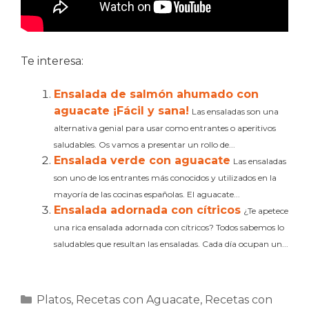
Te interesa:
Ensalada de salmón ahumado con
aguacate ¡Fácil y sana!
Las ensaladas son una
alternativa genial para usar como entrantes o aperitivos
saludables. Os vamos a presentar un rollo de...
Ensalada verde con aguacate
Las ensaladas
son uno de los entrantes más conocidos y utilizados en la
mayoría de las cocinas españolas. El aguacate...
Ensalada adornada con cítricos
¿Te apetece
una rica ensalada adornada con cítricos? Todos sabemos lo
saludables que resultan las ensaladas. Cada día ocupan un...
Categorías
Platos
,
Recetas con Aguacate
,
Recetas con