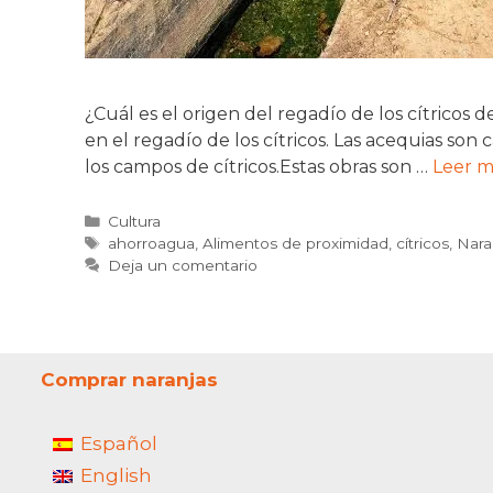
¿Cuál es el origen del regadío de los cítrico
en el regadío de los cítricos. Las acequias s
los campos de cítricos.Estas obras son …
Leer m
Categorías
Cultura
Etiquetas
ahorroagua
,
Alimentos de proximidad
,
cítricos
,
Nara
Deja un comentario
Comprar naranjas
Español
English