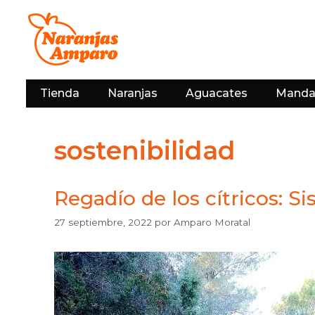
Saltar
al
contenido
Tienda
Naranjas
Aguacates
Manda
sostenibilidad
Regadío de los cítricos: S
27 septiembre, 2022
por
Amparo Moratal