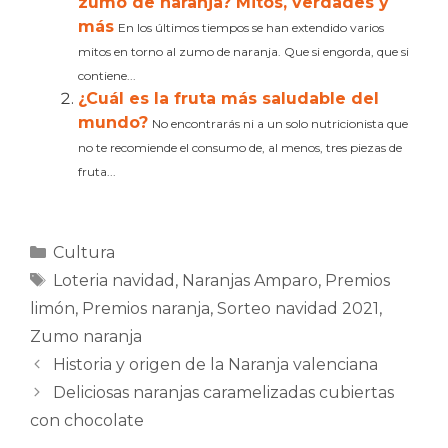
zumo de naranja? Mitos, verdades y
más
En los últimos tiempos se han extendido varios
mitos en torno al zumo de naranja. Que si engorda, que si
contiene...
¿Cuál es la fruta más saludable del
mundo?
No encontrarás ni a un solo nutricionista que
no te recomiende el consumo de, al menos, tres piezas de
fruta...
Categorías
Cultura
Etiquetas
Loteria navidad
,
Naranjas Amparo
,
Premios
limón
,
Premios naranja
,
Sorteo navidad 2021
,
Zumo naranja
Historia y origen de la Naranja valenciana
Deliciosas naranjas caramelizadas cubiertas
con chocolate