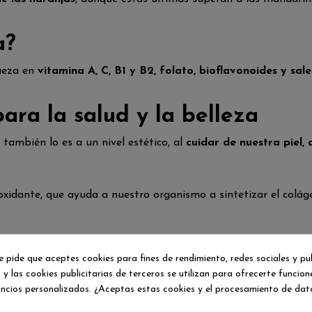
a?
queza en
vitamina A, C, B1 y B2, folato, bioflavonoides y sale
ara la salud y la belleza
también lo es a un nivel estético, al
cuidar de nuestra piel, 
xidante, que ayuda a nuestro organismo a sintetizar el colágen
es
e pide que aceptes cookies para fines de rendimiento, redes sociales y pu
el cabello, reduciendo la aparición de canas y evitando su caí
 y las cookies publicitarias de terceros se utilizan para ofrecerte funcio
iales y zumo de mandarina, aplicarlos en la cabeza y, finalmen
uncios personalizados. ¿Aceptas estas cookies y el procesamiento de dat
 de los gastronómicos.