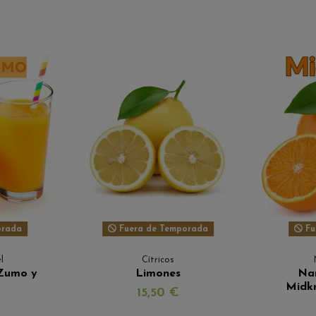
orada
Fuera de Temporada
Fu
l
Cítricos
Zumo y
Limones
Nar
Midk
15,50 €