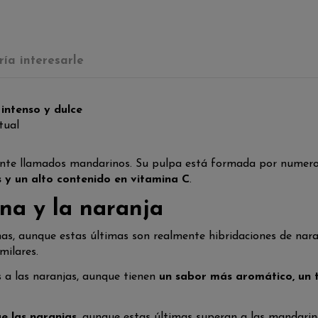
ía interesarle
intenso y dulce
tual
nte llamados mandarinos. Su pulpa está formada por numeroso
es y un alto contenido en vitamina C
.
na y la naranja
nas, aunque estas últimas son realmente hibridaciones de na
milares.
s a las naranjas, aunque tienen
un sabor más aromático, un 
e las naranjas
, aunque estas últimas superan a las mandarin