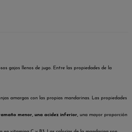
s gajos llenos de jugo. Entre las propiedades de la
ranjas amargas con las propias mandarinas. Las propiedades
tamaño menor, una acidez inferior,
una mayor proporción
a en vitamina C y B3. Las calorías de la mandarina son