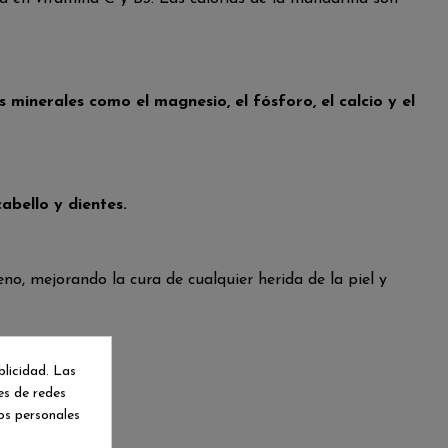
s minerales como el magnesio, el fósforo, el calcio y el
cabello y dientes.
o, mejorando la cura de cualquier herida de la piel y
blicidad. Las
da.
nes de redes
te enjuagarlos.
os personales