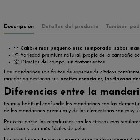
Descripción
Detalles del producto
También podr
🍊
Calibre más pequeño esta temporada, sabor más 
🌱 Variedad premium natural, propia de la campaña ac
📦 Directas del campo, sin tratamientos
Las mandarinas son frutos de especies de cítricos comúnme
mandarina destacan sus
aceites esenciales, los flavonoid
Diferencias entre la mandari
Es muy habitual confundir las mandarinas con las clementi
de las mandarinas premium y de las clementinas son muy si
Por otra parte, las mandarinas son los cítricos más similare
de azúcar y son más fáciles de pelar.
Las mandarinas tienen un
mayor aporte de vitamina A qu