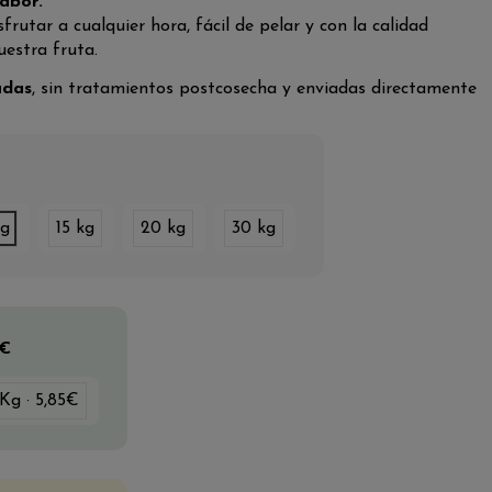
abor.
rutar a cualquier hora, fácil de pelar y con la calidad
estra fruta.
adas
, sin tratamientos postcosecha y enviadas directamente
kg
15 kg
20 kg
30 kg
5€
 Kg · 5,85€