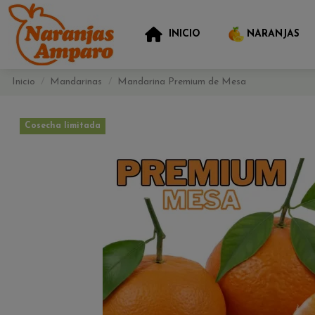
INICIO
NARANJAS
Inicio
Mandarinas
Mandarina Premium de Mesa
Cosecha limitada