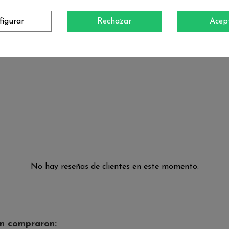
figurar
Rechazar
Acep
uta muy popular a la hora de seguir una dieta adelgazante.
No hay reseñas de clientes en este momento.
én compraron: