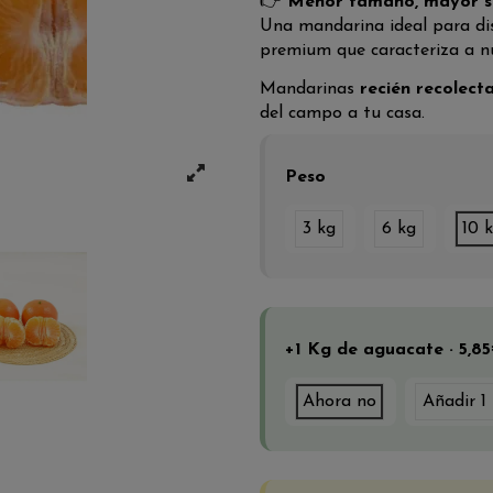
👉
Menor tamaño, mayor s
Una mandarina ideal para disf
premium que caracteriza a nu
Mandarinas
recién recolect
del campo a tu casa.
Peso
3 kg
6 kg
10 
+1 Kg de aguacate · 5,8
Ahora no
Añadir 1