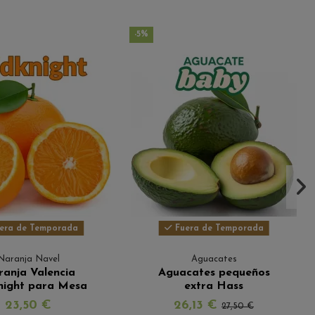
-5%
era de Temporada
Fuera de Temporada
Naranja Navel
Aguacates
anja Valencia
Aguacates pequeños
night para Mesa
extra Hass
23,50 €
26,13 €
27,50 €