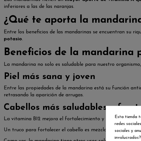
inferiores a las de las naranjas.
¿Qué te aporta la mandarin
Entre los beneficios de las mandarinas se encuentran su ri
potasio
.
Beneficios de la mandarina p
La mandarina no solo es saludable para nuestro organismo, 
Piel más sana y joven
Entre las propiedades de la mandarina está su función antio
retrasando la aparición de arrugas.
Cabellos más saludables y fuert
Esta tienda t
La vitamina B12 mejora el fortalecimiento y el crecimiento d
redes sociales
Un truco para fortalecer el cabello es mezclar aceites esenc
sociales y an
involucrados?
Como ves, la mandarina tiene otros usos saludables aparte