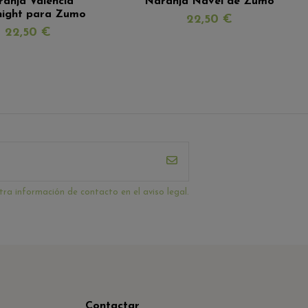
anja Valencia
Naranja Navel de Zumo
ight para Zumo
22,50 €
22,50 €
ra información de contacto en el aviso legal.
Contactar