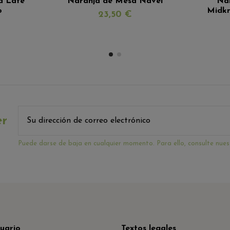
a Late
Naranja de Mesa Navel
Nar
o
Midkn
23,50 €
er
Puede darse de baja en cualquier momento. Para ello, consulte nuest
uario
Textos legales