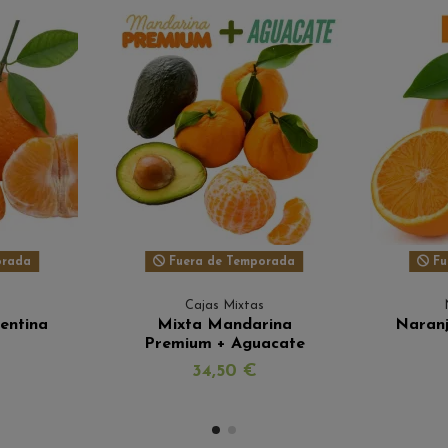
orada
Fuera de Temporada
Fu
Cajas Mixtas
entina
Mixta Mandarina
Naran
Premium + Aguacate
34,50 €