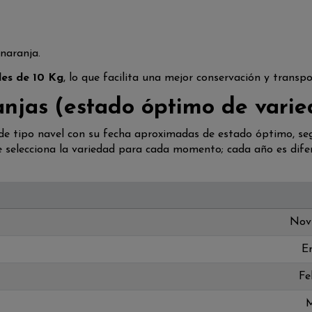
 naranja.
les de 10 Kg
, lo que facilita una mejor conservación y transp
njas (estado óptimo de varie
d de tipo navel con su fecha aproximadas de estado óptimo, seg
elecciona la variedad para cada momento; cada año es difere
Nov
E
Fe
M