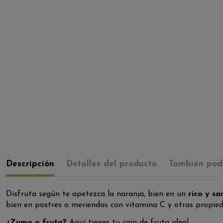
Descripción
Detalles del producto
También podr
Disfruta según te apetezca la naranja, bien en un
rico y s
bien en postres o meriendas con vitamina C y otras propie
¿Zumo o fruta?
Aquí tienes tu caja de fruta ideal.