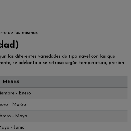
orte de las mismas.
dad)
ún las diferentes variedades de tipo navel con las que
nte, se adelanta o se retrasa según temperatura, presión
MESES
iembre - Enero
nero - Marzo
brero - Mayo
ayo - Junio