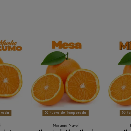
orada
Fuera de Temporada
Fu
l
Naranja Navel