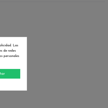
blicidad. Las
nes de redes
os personales
tar