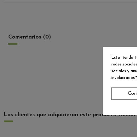
Comentarios (0)
Esta tienda t
redes sociales
sociales y an
involucrados?
Con
Los clientes que adquirieron este producto tambi