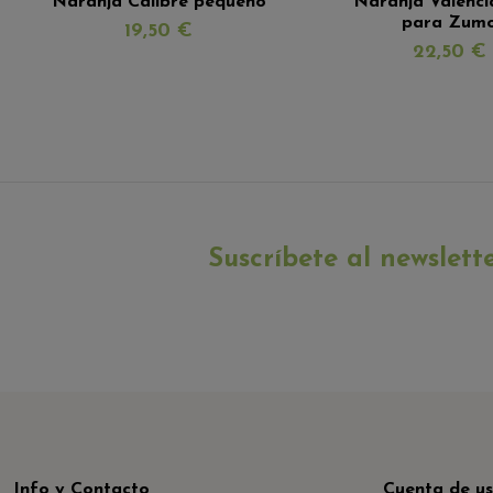
Naranja Calibre pequeño
Naranja Valenci
para Zum
19,50 €
22,50 €
Suscríbete al newslett
Info y Contacto
Cuenta de us