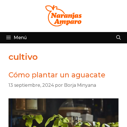
Saltar
al
contenido
Menú
cultivo
Cómo plantar un aguacate
13 septiembre, 2024
por
Borja Minyana