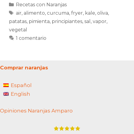
Categorías
Recetas con Naranjas
Etiquetas
air
,
alimento
,
curcuma
,
fryer
,
kale
,
oliva
,
patatas
,
pimienta
,
principiantes
,
sal
,
vapor
,
vegetal
1 comentario
Comprar naranjas
Español
English
Opiniones Naranjas Amparo