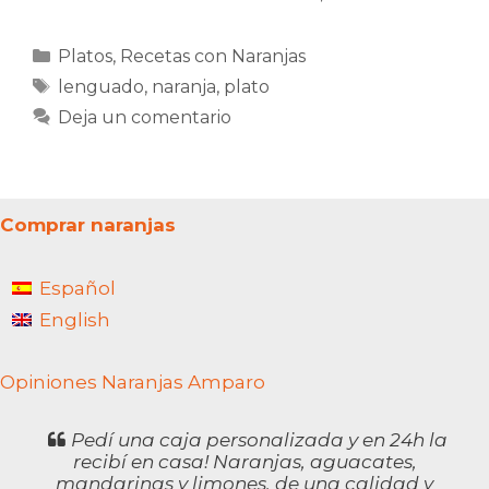
Categorías
Platos
,
Recetas con Naranjas
Etiquetas
lenguado
,
naranja
,
plato
Deja un comentario
Comprar naranjas
Español
English
Opiniones Naranjas Amparo
Pedí una caja personalizada y en 24h la
recibí en casa! Naranjas, aguacates,
mandarinas y limones, de una calidad y