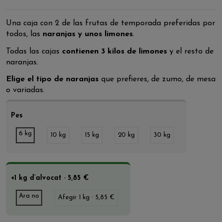
Una caja con 2 de las frutas de temporada preferidas por
todos, las
naranjas
y unos limones
.
Todas las cajas
contienen 3 kilos de
limones
y el resto de
naranjas.
Elige el tipo de naranjas
que prefieres, de zumo, de mesa
o variadas.
Pes
6 kg
10 kg
15 kg
20 kg
30 kg
+1 kg d’alvocat · 5,85 €
Ara no
Afegir 1 kg · 5,85 €