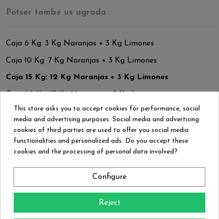
Potser també us agrada
Caja 6 Kg: 3 Kg Naranjas + 3 Kg Limones
Caja 10 Kg: 7 Kg Naranjas + 3 Kg Limones
Caja 15 Kg: 12 Kg Naranjas + 3 Kg Limones
Caja 20 Kg: 17 Kg Naranjas + 3 Kg Limones
This store asks you to accept cookies for performance, social
Caja 30 Kg: 27 Kg Naranjas + 3 Kg Limones
media and advertising purposes. Social media and advertising
cookies of third parties are used to offer you social media
functionalities and personalized ads. Do you accept these
cookies and the processing of personal data involved?
Comentaris (0)
Configure
Reject