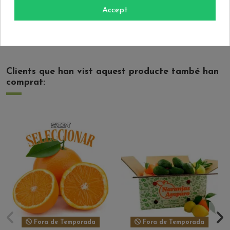
Accept
Actualment no hi ha ressenyes de clients.
Clients que han vist aquest producte també han
comprat:
Fora de Temporada
Fora de Temporada