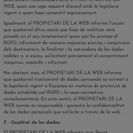
directament relacionades amb el PROPIETARI DE LA
WEB, quan així siga requerit d’acord amb la legislació
vigent o quan haja consentit expressament.
Igualment, el PROPIETARI DE LA WEB informa l’usuari
que qualsevol altra cessió que haja de realitzar serà
posada en el seu coneixement quan així ho preveja el
RGPD, informant de manera expressa, precisa i inequívoca
dels destinataris, la finalitat i la naturalesa de les dades
cedides o, si escau, sol·licitant prèviament el consentiment
inequívoc, específic i informat.
No obstant això, el PROPIETARI DE LA WEB informa
que qualsevol tractament de dades personals se sotmet a
la legislació vigent a Espanya en matèria de protecció de
dades establida pel RGPD i la seua normativa
complementària. En este sentit, el PROPIETARI DE LA
WEB només és responsable i garantix la confidencialitat
de les dades personals que sol·licite a través de la web.
F.- Qualitat de les dades.
El PROPIETARI DE LA WEB advertix que, llevat