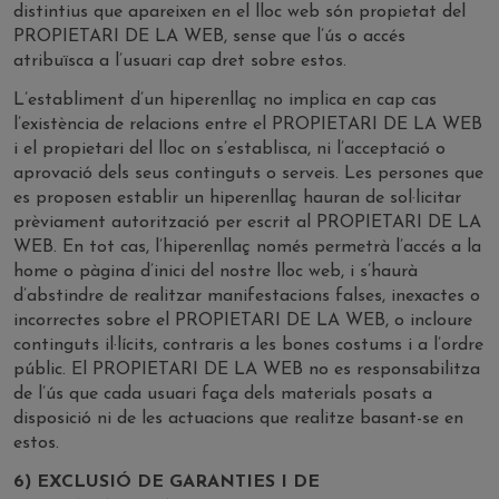
distintius que apareixen en el lloc web són propietat del
PROPIETARI DE LA WEB, sense que l’ús o accés
atribuïsca a l’usuari cap dret sobre estos.
L’establiment d’un hiperenllaç no implica en cap cas
l’existència de relacions entre el PROPIETARI DE LA WEB
i el propietari del lloc on s’establisca, ni l’acceptació o
aprovació dels seus continguts o serveis. Les persones que
es proposen establir un hiperenllaç hauran de sol·licitar
prèviament autorització per escrit al PROPIETARI DE LA
WEB. En tot cas, l’hiperenllaç només permetrà l’accés a la
home o pàgina d’inici del nostre lloc web, i s’haurà
d’abstindre de realitzar manifestacions falses, inexactes o
incorrectes sobre el PROPIETARI DE LA WEB, o incloure
continguts il·lícits, contraris a les bones costums i a l’ordre
públic. El PROPIETARI DE LA WEB no es responsabilitza
de l’ús que cada usuari faça dels materials posats a
disposició ni de les actuacions que realitze basant-se en
estos.
6) EXCLUSIÓ DE GARANTIES I DE