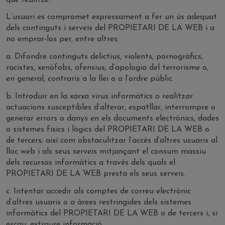
L’usuari es compromet expressament a fer un ús adequat
dels continguts i serveis del PROPIETARI DE LA WEB i a
no emprar-los per, entre altres:
a. Difondre continguts delictius, violents, pornogràfics,
racistes, xenòfobs, ofensius, d’apologia del terrorisme o,
en general, contraris a la llei o a l’ordre públic.
b. Introduir en la xarxa virus informàtics o realitzar
actuacions susceptibles d’alterar, espatllar, interrompre o
generar errors o danys en els documents electrònics, dades
o sistemes físics i lògics del PROPIETARI DE LA WEB o
de tercers; així com obstaculitzar l’accés d’altres usuaris al
lloc web i als seus serveis mitjançant el consum massiu
dels recursos informàtics a través dels quals el
PROPIETARI DE LA WEB presta els seus serveis.
c. Intentar accedir als comptes de correu electrònic
d’altres usuaris o a àrees restringides dels sistemes
informàtics del PROPIETARI DE LA WEB o de tercers i, si
escau, extraure informació.