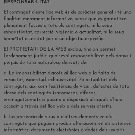
RESPONSABILITAT.
El contingut d’este lloc web és de caràcter general i té una
finalitat merament informativa, sense que es garantisca
plenament l’accés a tots els continguts, ni la seua
exhaustivitat, correcció, vigència o actualitat, ni la seua
idoneïtat o utilitat per a un objectiu específic.
El PROPIETARI DE LA WEB exclou, fins on permet
l’ordenament jurídic, qualsevol responsabilitat pels danys i
perjuís de tota naturalesa derivats de:
a. La impossibilitat d’accés al lloc web o la falta de
veracitat, exactitud, exhaustivitat i/o actualitat dels
continguts, així com l’existència de vicis i defectes de tota
classe dels continguts transmesos, difosos,
emmagatzemats o posats a disposició als quals s’haja
accedit a través del lloc web o dels serveis oferits.
b. La presència de virus o d’altres elements en els
continguts que puguen produir alteracions en els sistemes
informàtics, documents electrònics o dades dels usuaris.