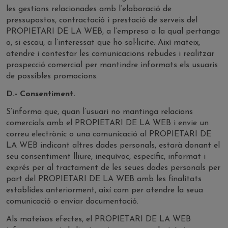
les gestions relacionades amb l’elaboració de
pressupostos, contractació i prestació de serveis del
PROPIETARI DE LA WEB, a l’empresa a la qual pertanga
o, si escau, a l’interessat que ho sol·licite. Així mateix,
atendre i contestar les comunicacions rebudes i realitzar
prospecció comercial per mantindre informats els usuaris
de possibles promocions.
D.- Consentiment.
S’informa que, quan l’usuari no mantinga relacions
comercials amb el PROPIETARI DE LA WEB i envie un
correu electrònic o una comunicació al PROPIETARI DE
LA WEB indicant altres dades personals, estarà donant el
seu consentiment lliure, inequívoc, específic, informat i
exprés per al tractament de les seues dades personals per
part del PROPIETARI DE LA WEB amb les finalitats
establides anteriorment, així com per atendre la seua
comunicació o enviar documentació.
Als mateixos efectes, el PROPIETARI DE LA WEB