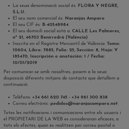
La seua denominació social és:
FLORA Y NEGRE,
S.L.U.
El seu nom comercial és:
Naranjas Amparo
El seu CIF és:
B-40548984
El seu domicili social està a:
CALLE Les Palmeres,
nº 21, 46703 Benirredrà (València)
Inscrita en el Registre Mercantil de València:
Tomo:
10604, Libro: 7885, Folio: 25, Sección: 8, Hoja: V
185470, Inscripción o anotación: 1 / Fecha:
10/01/2019
Per comunicar-se amb nosaltres, posem a la seua
disposició diferents mitjans de contacte que detallem a
continuació:
Telèfons:
+34 661 620 745 - +34 961 300 838
Correu electrònic:
pedidos@naranjasamparo.net
Totes les notificacions i comunicacions entre els usuaris i
el PROPIETARI DE LA WEB es consideraran eficaces, a
tots els efectes, quan es realitzen per correu postal o