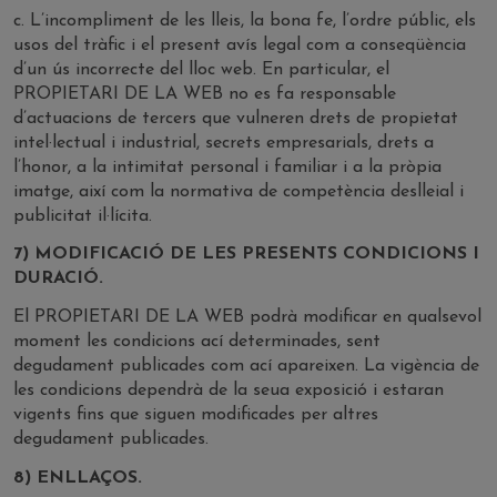
c. L’incompliment de les lleis, la bona fe, l’ordre públic, els
usos del tràfic i el present avís legal com a conseqüència
d’un ús incorrecte del lloc web. En particular, el
PROPIETARI DE LA WEB no es fa responsable
d’actuacions de tercers que vulneren drets de propietat
intel·lectual i industrial, secrets empresarials, drets a
l’honor, a la intimitat personal i familiar i a la pròpia
imatge, així com la normativa de competència deslleial i
publicitat il·lícita.
7) MODIFICACIÓ DE LES PRESENTS CONDICIONS I
DURACIÓ.
El PROPIETARI DE LA WEB podrà modificar en qualsevol
moment les condicions ací determinades, sent
degudament publicades com ací apareixen. La vigència de
les condicions dependrà de la seua exposició i estaran
vigents fins que siguen modificades per altres
degudament publicades.
8) ENLLAÇOS.