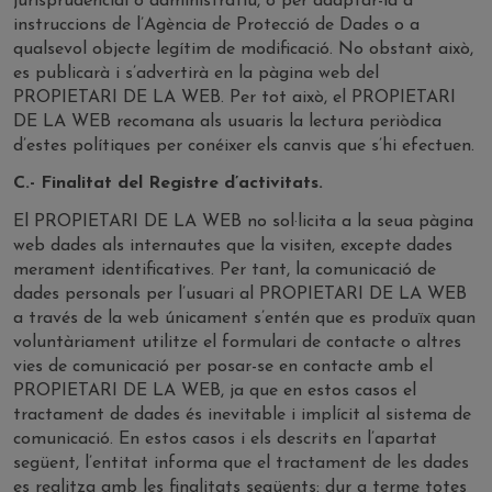
jurisprudencial o administratiu, o per adaptar-la a
instruccions de l’Agència de Protecció de Dades o a
qualsevol objecte legítim de modificació. No obstant això,
es publicarà i s’advertirà en la pàgina web del
PROPIETARI DE LA WEB. Per tot això, el PROPIETARI
DE LA WEB recomana als usuaris la lectura periòdica
d’estes polítiques per conéixer els canvis que s’hi efectuen.
C.- Finalitat del Registre d’activitats.
El PROPIETARI DE LA WEB no sol·licita a la seua pàgina
web dades als internautes que la visiten, excepte dades
merament identificatives. Per tant, la comunicació de
dades personals per l’usuari al PROPIETARI DE LA WEB
a través de la web únicament s’entén que es produïx quan
voluntàriament utilitze el formulari de contacte o altres
vies de comunicació per posar-se en contacte amb el
PROPIETARI DE LA WEB, ja que en estos casos el
tractament de dades és inevitable i implícit al sistema de
comunicació. En estos casos i els descrits en l’apartat
següent, l’entitat informa que el tractament de les dades
es realitza amb les finalitats següents: dur a terme totes