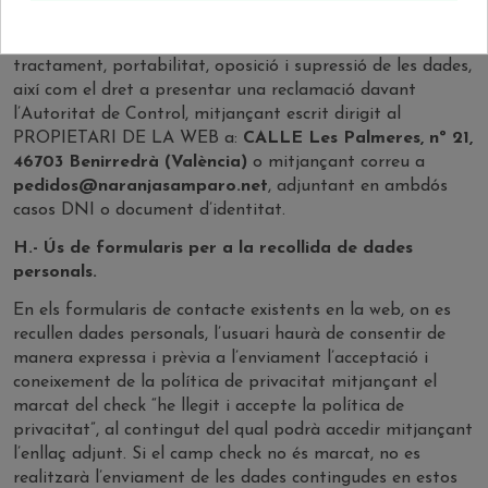
El PROPIETARI DE LA WEB informa de la possibilitat
d’exercitar els drets d’accés, rectificació, limitació del
tractament, portabilitat, oposició i supressió de les dades,
així com el dret a presentar una reclamació davant
l’Autoritat de Control, mitjançant escrit dirigit al
PROPIETARI DE LA WEB a:
CALLE Les Palmeres, nº 21,
46703 Benirredrà (València)
o mitjançant correu a
pedidos@naranjasamparo.net
, adjuntant en ambdós
casos DNI o document d’identitat.
H.- Ús de formularis per a la recollida de dades
personals.
En els formularis de contacte existents en la web, on es
recullen dades personals, l’usuari haurà de consentir de
manera expressa i prèvia a l’enviament l’acceptació i
coneixement de la política de privacitat mitjançant el
marcat del check “he llegit i accepte la política de
privacitat”, al contingut del qual podrà accedir mitjançant
l’enllaç adjunt. Si el camp check no és marcat, no es
realitzarà l’enviament de les dades contingudes en estos