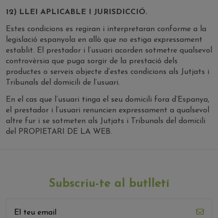
12) LLEI APLICABLE I JURISDICCIÓ.
Estes condicions es regiran i interpretaran conforme a la
legislació espanyola en allò que no estiga expressament
establit. El prestador i l’usuari acorden sotmetre qualsevol
controvèrsia que puga sorgir de la prestació dels
productes o serveis objecte d’estes condicions als Jutjats i
Tribunals del domicili de l’usuari.
En el cas que l’usuari tinga el seu domicili fora d’Espanya,
el prestador i l’usuari renuncien expressament a qualsevol
altre fur i se sotmeten als Jutjats i Tribunals del domicili
del PROPIETARI DE LA WEB.
Subscriu-te al butlletí