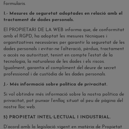
formularis.
I.- Mesures de seguretat adoptades en relació amb el
tractament de dades personals.
El PROPIETARI DE LA WEB informa que, de conformitat
amb el RGPD, ha adoptat les mesures tècniques i
organitzatives necessàries per garantir la seguretat de les
dades personals i evitar-ne l’alteració, pèrdua, tractament
o accés no autoritzat, tenint en compte l’estat de la
tecnologia, la naturalesa de les dades i els riscos.
Igualment, garantix el compliment del deure de secret
professional i de custòdia de les dades personals.
J.- Més informació sobre política de privacitat.
Si vol obtindre més informació sobre la nostra política de
privacitat, pot punxar l’enllaç situat al peu de pàgina del
nostre lloc web.
5) PROPIETAT INTEL·LECTUAL I INDUSTRIAL.
D’acord amb la legislació vigent en matèria de Propietat