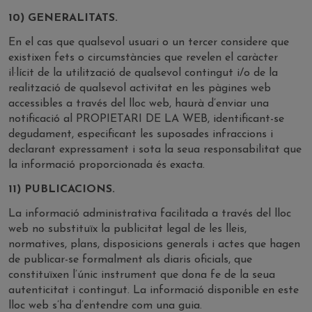
10) GENERALITATS.
En el cas que qualsevol usuari o un tercer considere que
existixen fets o circumstàncies que revelen el caràcter
il·lícit de la utilització de qualsevol contingut i/o de la
realització de qualsevol activitat en les pàgines web
accessibles a través del lloc web, haurà d’enviar una
notificació al PROPIETARI DE LA WEB, identificant-se
degudament, especificant les suposades infraccions i
declarant expressament i sota la seua responsabilitat que
la informació proporcionada és exacta.
11) PUBLICACIONS.
La informació administrativa facilitada a través del lloc
web no substituïx la publicitat legal de les lleis,
normatives, plans, disposicions generals i actes que hagen
de publicar-se formalment als diaris oficials, que
constituïxen l’únic instrument que dona fe de la seua
autenticitat i contingut. La informació disponible en este
lloc web s’ha d’entendre com una guia.