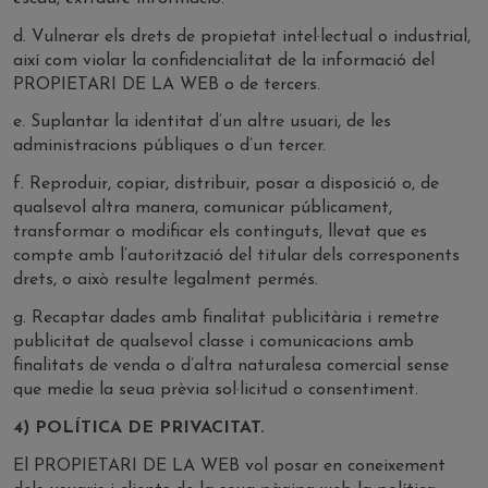
d. Vulnerar els drets de propietat intel·lectual o industrial,
així com violar la confidencialitat de la informació del
PROPIETARI DE LA WEB o de tercers.
e. Suplantar la identitat d’un altre usuari, de les
administracions públiques o d’un tercer.
f. Reproduir, copiar, distribuir, posar a disposició o, de
qualsevol altra manera, comunicar públicament,
transformar o modificar els continguts, llevat que es
compte amb l’autorització del titular dels corresponents
drets, o això resulte legalment permés.
g. Recaptar dades amb finalitat publicitària i remetre
publicitat de qualsevol classe i comunicacions amb
finalitats de venda o d’altra naturalesa comercial sense
que medie la seua prèvia sol·licitud o consentiment.
4) POLÍTICA DE PRIVACITAT.
El PROPIETARI DE LA WEB vol posar en coneixement