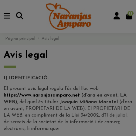
0
Pàgina principal
Avis legal
Avis legal
1) IDENTIFICACIÓ.
El present avís legal regula l’ús del lloc web
https://www.naranjasamparo.net
(d’ara en avant, LA
WEB)
, del qual és titular
Joaquin Miñana Moratal
(d’ara
en avant, PROPIETARI DE LA WEB). El PROPIETARI DE
LA WEB, en compliment de la Llei 34/2002, d’11 de juliol,
de serveis de la societat de la informació i de comerç
electrònic, li informa que: