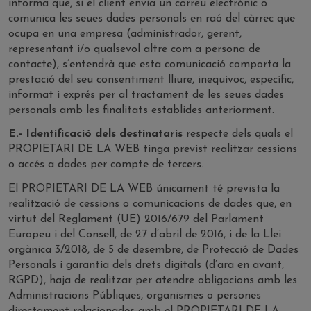
informa que, si el client envia un correu electrònic o
comunica les seues dades personals en raó del càrrec que
ocupa en una empresa (administrador, gerent,
representant i/o qualsevol altre com a persona de
contacte), s’entendrà que esta comunicació comporta la
prestació del seu consentiment lliure, inequívoc, específic,
informat i exprés per al tractament de les seues dades
personals amb les finalitats establides anteriorment.
E.- Identificació dels destinataris
respecte dels quals el
PROPIETARI DE LA WEB tinga previst realitzar cessions
o accés a dades per compte de tercers.
El PROPIETARI DE LA WEB únicament té prevista la
realització de cessions o comunicacions de dades que, en
virtut del Reglament (UE) 2016/679 del Parlament
Europeu i del Consell, de 27 d’abril de 2016, i de la Llei
orgànica 3/2018, de 5 de desembre, de Protecció de Dades
Personals i garantia dels drets digitals (d’ara en avant,
RGPD), haja de realitzar per atendre obligacions amb les
Administracions Públiques, organismes o persones