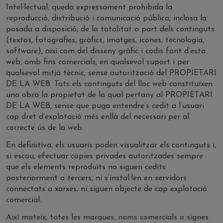
Intel·lectual, queda expressament prohibida la
reproducció, distribució i comunicació pública, inclosa la
posada a disposició, de la totalitat o part dels continguts
(textos, fotografies, gràfics, imatges, icones, tecnologia,
software), així com del disseny gràfic i codis font d’esta
web, amb fins comercials, en qualsevol suport i per
qualsevol mitjà tècnic, sense autorització del PROPIETARI
DE LA WEB. Tots els continguts del lloc web constituïxen
una obra la propietat de la qual pertany al PROPIETARI
DE LA WEB, sense que puga entendre’s cedit a l’usuari
cap dret d’explotació més enllà del necessari per al
correcte ús de la web.
En definitiva, els usuaris poden visualitzar els continguts i,
si escau, efectuar còpies privades autoritzades sempre
que els elements reproduïts no siguen cedits
posteriorment a tercers, ni s’instal·len en servidors
connectats a xarxes, ni siguen objecte de cap explotació
comercial.
Així mateix, totes les marques, noms comercials o signes