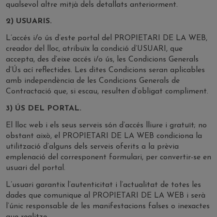
qualsevol altre mitjà dels detallats anteriorment.
2) USUARIS.
L’accés i/o ús d’este portal del PROPIETARI DE LA WEB,
creador del lloc, atribuïx la condició d’USUARI, que
accepta, des d’eixe accés i/o ús, les Condicions Generals
d’Ús ací reflectides. Les dites Condicions seran aplicables
amb independència de les Condicions Generals de
Contractació que, si escau, resulten d’obligat compliment.
3) ÚS DEL PORTAL.
El lloc web i els seus serveis són d’accés lliure i gratuït; no
obstant això, el PROPIETARI DE LA WEB condiciona la
utilització d’alguns dels serveis oferits a la prèvia
emplenació del corresponent formulari, per convertir-se en
usuari del portal.
L’usuari garantix l’autenticitat i l’actualitat de totes les
dades que comunique al PROPIETARI DE LA WEB i serà
l’únic responsable de les manifestacions falses o inexactes
que realitze.