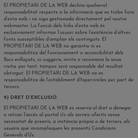
El PROPIETARI DE LA WEB declina qualsevol
responsabilitat respecte a la informació que es trobe fora
d’esta web i no siga gestionada directament pel nostre
webmaster. La funció dels links d’esta web és
exclusivament informar l’usuari sobre l’existència d’altres
fonts susceptibles d’ampliar els continguts. El
PROPIETARI DE LA WEB no garantix ni es
responsabilitza del funcionament o accessibilitat dels
llocs enllaçats, ni suggerix, invita o recomana la seua
visita; per tant, tampoc serà responsable del resultat
obtingut. El PROPIETARI DE LA WEB no es
responsabilitza de l’establiment d’hipervincles per part de
tercers.
9) DRET D’EXCLUSIÓ.
El PROPIETARI DE LA WEB es reserva el dret a denegar
o retirar l’accés al portal i/o als serveis oferits sense
necessitat de preavís, a instància pròpia o de tercers, als
usuaris que incomplisquen les presents Condicions
Generals d’Ús.