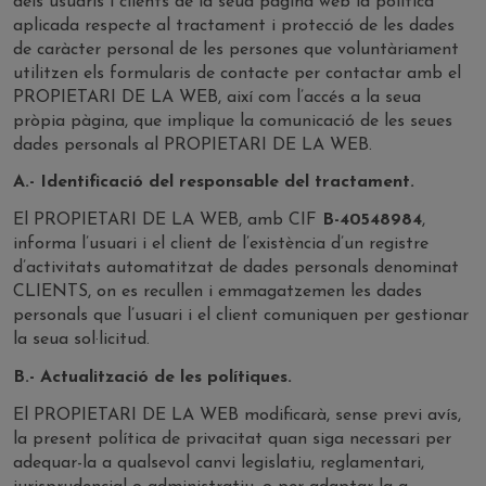
dels usuaris i clients de la seua pàgina web la política
aplicada respecte al tractament i protecció de les dades
de caràcter personal de les persones que voluntàriament
utilitzen els formularis de contacte per contactar amb el
PROPIETARI DE LA WEB, així com l’accés a la seua
pròpia pàgina, que implique la comunicació de les seues
dades personals al PROPIETARI DE LA WEB.
A.- Identificació del responsable del tractament.
El PROPIETARI DE LA WEB, amb CIF
B-40548984
,
informa l’usuari i el client de l’existència d’un registre
d’activitats automatitzat de dades personals denominat
CLIENTS, on es recullen i emmagatzemen les dades
personals que l’usuari i el client comuniquen per gestionar
la seua sol·licitud.
B.- Actualització de les polítiques.
El PROPIETARI DE LA WEB modificarà, sense previ avís,
la present política de privacitat quan siga necessari per
adequar-la a qualsevol canvi legislatiu, reglamentari,