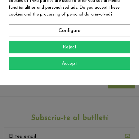
cookies of third parties are used to offer you social media
SELECCIONAR UN FITXER
functionalities and personalized ads. Do you accept these
cookies and the processing of personal data involved?
opcional
Configure
Missatge
Reject
Accept
Subscriu-te al butlletí