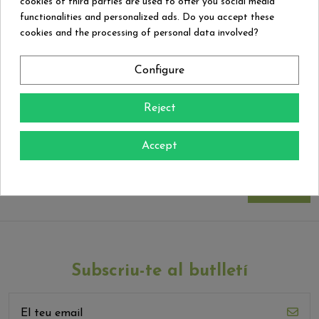
cookies of third parties are used to offer you social media
SELECCIONAR UN FITXER
functionalities and personalized ads. Do you accept these
cookies and the processing of personal data involved?
opcional
Configure
Missatge
Reject
Accept
Subscriu-te al butlletí